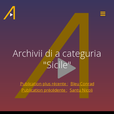
Archivii di a categuria
"Sicile"
Publication plus récente :
Bleu Conrad
Publication précédente :
Santu Nicoli