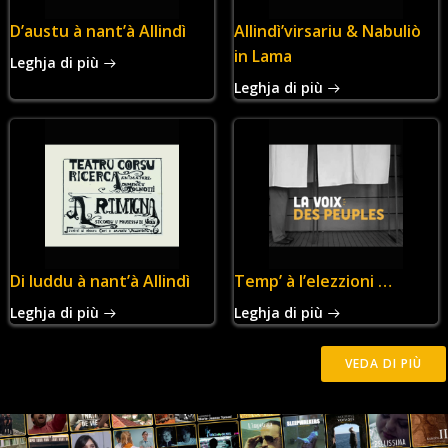
D’austu à nant’à Allindì
Allindì’virsariu & Nabuliò
in Lama
Leghja di più
Leghja di più
Di luddu à nant’à Allindì
Temp’ à l’elezzioni …
Leghja di più
Leghja di più
VEDA DI PIÙ