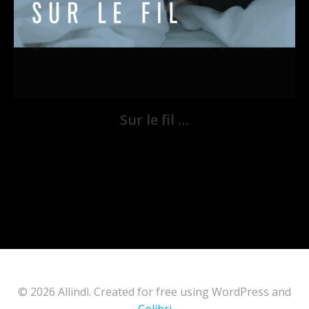
Sur le fil …
© 2026 Allindì. Created for free using WordPress and
Colibri