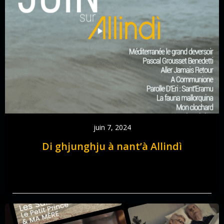
juin 7, 2024
Di ghjunghju à nant’à Allindì