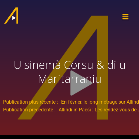
U sinemà Corsu & di u
Maritarraniu
Publication plus récente :
En février, le long métrage sur Allind
Publication précédente :
Allindi in Paesì : Les rendez-vous de J