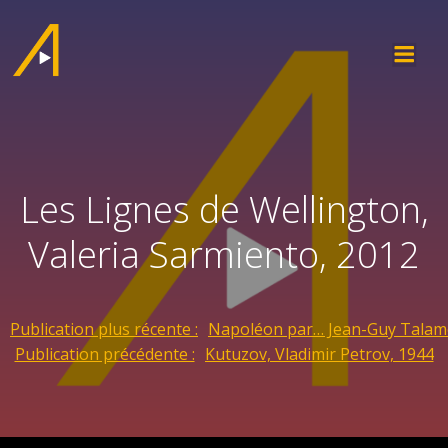
Les Lignes de Wellington,
Valeria Sarmiento, 2012
Publication plus récente :
Napoléon par… Jean-Guy Talamo
Publication précédente :
Kutuzov, Vladimir Petrov, 1944